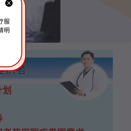
疗服
精明
提供者
计划
券